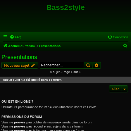
Bass2style
FAQ
Connexion
R
Accueil du forum
Presentations
e
Presentations
c
Rechercher
Recherche avancé
Nouveau sujet
h
0 sujet • Page
1
sur
1
e
Aucun sujet n’a été publié dans ce forum.
r
c
Aller
h
QUI EST EN LIGNE ?
e
Utilisateurs parcourant ce forum : Aucun utilisateur inscrit et 1 invité
r
PERMISSIONS DU FORUM
Vous
ne pouvez pas
publier de nouveaux sujets dans ce forum
Vous
ne pouvez pas
répondre aux sujets dans ce forum
Vous
ne pouvez pas
éditer vos messages dans ce forum