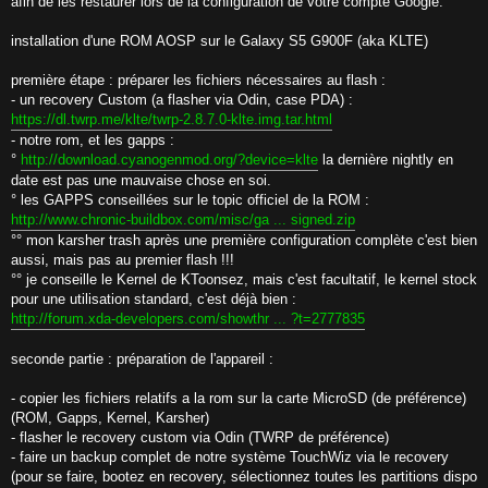
afin de les restaurer lors de la configuration de votre compte Google.
installation d'une ROM AOSP sur le Galaxy S5 G900F (aka KLTE)
première étape : préparer les fichiers nécessaires au flash :
- un recovery Custom (a flasher via Odin, case PDA) :
https://dl.twrp.me/klte/twrp-2.8.7.0-klte.img.tar.html
- notre rom, et les gapps :
°
http://download.cyanogenmod.org/?device=klte
la dernière nightly en
date est pas une mauvaise chose en soi.
° les GAPPS conseillées sur le topic officiel de la ROM :
http://www.chronic-buildbox.com/misc/ga ... signed.zip
°° mon karsher trash après une première configuration complète c'est bien
aussi, mais pas au premier flash !!!
°° je conseille le Kernel de KToonsez, mais c'est facultatif, le kernel stock
pour une utilisation standard, c'est déjà bien :
http://forum.xda-developers.com/showthr ... ?t=2777835
seconde partie : préparation de l'appareil :
- copier les fichiers relatifs a la rom sur la carte MicroSD (de préférence)
(ROM, Gapps, Kernel, Karsher)
- flasher le recovery custom via Odin (TWRP de préférence)
- faire un backup complet de notre système TouchWiz via le recovery
(pour se faire, bootez en recovery, sélectionnez toutes les partitions dispo