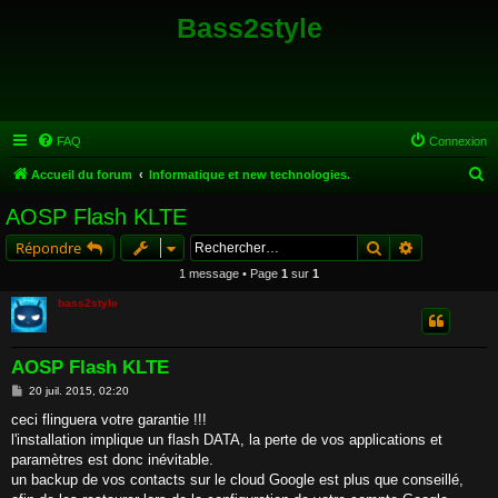
Bass2style
FAQ
Connexion
R
Accueil du forum
Informatique et new technologies.
e
AOSP Flash KLTE
c
Rechercher
Recherche a
Répondre
h
1 message • Page
1
sur
1
e
bass2style
r
c
h
AOSP Flash KLTE
e
M
20 juil. 2015, 02:20
e
r
s
ceci flinguera votre garantie !!!
s
l'installation implique un flash DATA, la perte de vos applications et
a
g
paramètres est donc inévitable.
e
un backup de vos contacts sur le cloud Google est plus que conseillé,