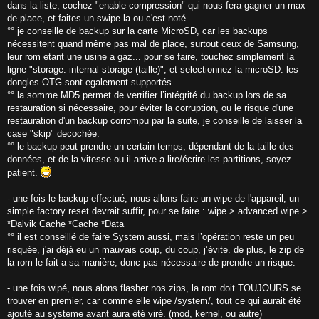
dans la liste, cochez "enable compression" qui nous fera gagner un max
de place, et faites un swipe la ou c'est noté.
°° je conseille de backup sur la carte MicroSD, car les backups
nécessitent quand même pas mal de place, surtout ceux de Samsung,
leur rom etant une usine a gaz... pour se faire, touchez simplement la
ligne "storage: internal storage (taille)", et selectionnez la microSD. les
dongles OTG sont egalement supportés.
°° la somme MD5 permet de verrifier l’intégrité du backup lors de sa
restauration si nécessaire, pour éviter la corruption, ou le risque d'une
restauration d'un backup corrompu par la suite, je conseille de laisser la
case "skip" decochée.
°° le backup peut prendre un certain temps, dépendant de la taille des
données, et de la vitesse ou il arrive a lire/écrire les partitions, soyez
patient.
- une fois le backup effectué, nous allons faire un wipe de l'appareil, un
simple factory reset devrait suffir, pour se faire : wipe > advanced wipe >
*Dalvik Cache *Cache *Data
°° il est conseillé de faire System aussi, mais l’opération reste un peu
risquée, j'ai déjà eu un mauvais coup, du coup, j’évite. de plus, le zip de
la rom le fait a sa manière, donc pas nécessaire de prendre un risque.
- une fois wipé, nous alons flasher nos zips, la rom doit TOUJOURS se
trouver en premier, car comme elle wipe /system/, tout ce qui aurait été
ajouté au systeme avant aura été viré. (mod, kernel, ou autre)