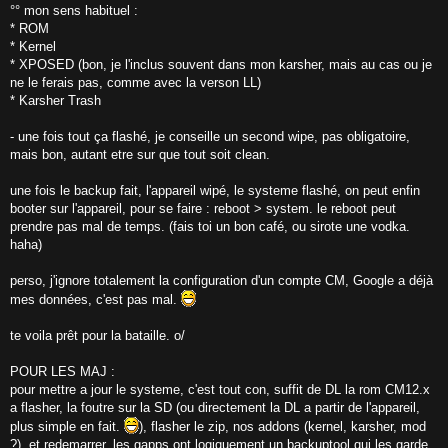
°° mon sens habituel :
* ROM
* Kernel
* XPOSED (bon, je l'inclus souvent dans mon karsher, mais au cas ou je
ne le ferais pas, comme avec la verson LL)
* Karsher Trash
- une fois tout ça flashé, je conseille un second wipe, pas obligatoire,
mais bon, autant etre sur que tout soit clean.
une fois le backup fait, l'appareil wipé, le systeme flashé, on peut enfin
booter sur l'appareil, pour se faire : reboot > system. le reboot peut
prendre pas mal de temps. (fais toi un bon café, ou sirote une vodka.
haha)
perso, j'ignore totalement la configuration d'un compte CM, Google a déjà
mes données, c'est pas mal.
te voila prêt pour la bataille. o/
POUR LES MAJ :
pour mettre a jour le systeme, c'est tout con, suffit de DL la rom CM12.x
a flasher, la foutre sur la SD (ou directement la DL a partir de l'appareil,
plus simple en fait.
), flasher le zip, nos addons (kernel, karsher, mod
?), et redemarrer. les gapps ont logiquement un backuptool qui les garde