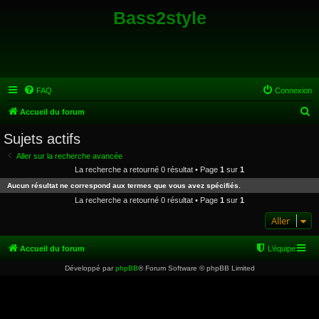
Bass2style
FAQ
Connexion
R
Accueil du forum
e
Sujets actifs
c
Aller sur la recherche avancée
h
La recherche a retourné 0 résultat • Page
1
sur
1
e
Aucun résultat ne correspond aux termes que vous avez spécifiés.
r
La recherche a retourné 0 résultat • Page
1
sur
1
c
Aller
h
e
Accueil du forum
L’équipe
r
Développé par
phpBB
® Forum Software © phpBB Limited