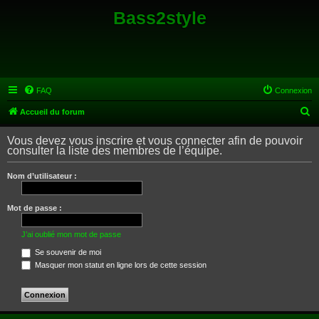
Bass2style
FAQ
Connexion
R
Accueil du forum
e
Vous devez vous inscrire et vous connecter afin de pouvoir
c
consulter la liste des membres de l’équipe.
h
Nom d’utilisateur :
e
r
Mot de passe :
c
h
J’ai oublié mon mot de passe
e
Se souvenir de moi
Masquer mon statut en ligne lors de cette session
r