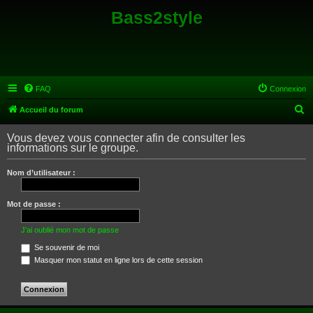
Bass2style
FAQ
Connexion
R
Accueil du forum
e
Vous devez vous connecter afin de consulter les
c
informations sur le groupe.
h
Nom d’utilisateur :
e
r
Mot de passe :
c
h
J’ai oublié mon mot de passe
e
Se souvenir de moi
Masquer mon statut en ligne lors de cette session
r