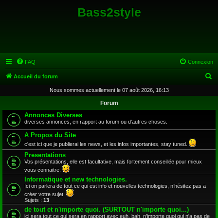
Bass2style
FAQ
Connexion
R
Accueil du forum
e
Nous sommes actuellement le 07 août 2026, 16:13
c
Forum
h
Annonces Diverses
diverses annonces, en rapport au forum ou d'autres choses.
e
A Propos du Site
r
c'est ici que je publierai les news, et les infos importantes, stay tuned.
c
Presentations
h
Vos présentations, elle est facultative, mais fortement conseillée pour mieux
e
vous connaitre.
Informatique et new technologies.
r
Ici on parlera de tout ce qui est info et nouvelles technologies, n’hésitez pas a
créer votre sujet.
Sujets :
13
de tout et n'importe quoi. (SURTOUT n'importe quoi...)
ici sera tout ce qui sera en rapport avec euh, bah, n'importe quoi qui n'a pas de