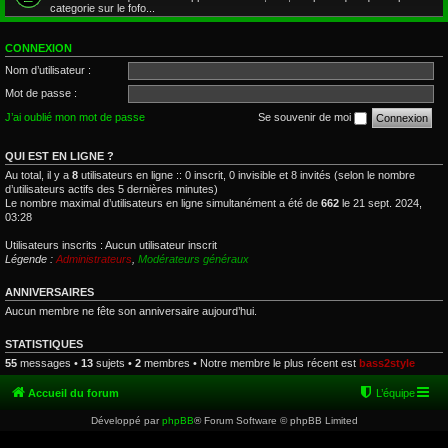
categorie sur le fofo...
CONNEXION
Nom d’utilisateur :
Mot de passe :
J’ai oublié mon mot de passe
Se souvenir de moi
QUI EST EN LIGNE ?
Au total, il y a
8
utilisateurs en ligne :: 0 inscrit, 0 invisible et 8 invités (selon le nombre
d’utilisateurs actifs des 5 dernières minutes)
Le nombre maximal d’utilisateurs en ligne simultanément a été de
662
le 21 sept. 2024,
03:28
Utilisateurs inscrits : Aucun utilisateur inscrit
Légende :
Administrateurs
,
Modérateurs généraux
ANNIVERSAIRES
Aucun membre ne fête son anniversaire aujourd’hui.
STATISTIQUES
55
messages •
13
sujets •
2
membres • Notre membre le plus récent est
bass2style
Accueil du forum
L’équipe
Développé par
phpBB
® Forum Software © phpBB Limited