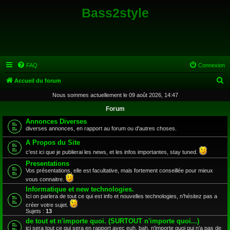
Bass2style
FAQ
Connexion
R
Accueil du forum
e
Nous sommes actuellement le 09 août 2026, 14:47
c
Forum
h
Annonces Diverses
diverses annonces, en rapport au forum ou d'autres choses.
e
A Propos du Site
r
c'est ici que je publierai les news, et les infos importantes, stay tuned.
c
Presentations
h
Vos présentations, elle est facultative, mais fortement conseillée pour mieux
e
vous connaitre.
Informatique et new technologies.
r
Ici on parlera de tout ce qui est info et nouvelles technologies, n’hésitez pas a
créer votre sujet.
Sujets :
13
de tout et n'importe quoi. (SURTOUT n'importe quoi...)
ici sera tout ce qui sera en rapport avec euh, bah, n'importe quoi qui n'a pas de