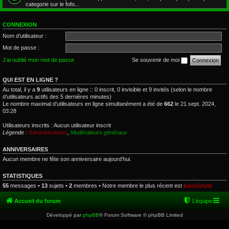
categorie sur le fofo...
CONNEXION
Nom d’utilisateur :
Mot de passe :
J’ai oublié mon mot de passe
Se souvenir de moi
QUI EST EN LIGNE ?
Au total, il y a
9
utilisateurs en ligne :: 0 inscrit, 0 invisible et 9 invités (selon le nombre
d’utilisateurs actifs des 5 dernières minutes)
Le nombre maximal d’utilisateurs en ligne simultanément a été de
662
le 21 sept. 2024,
03:28
Utilisateurs inscrits : Aucun utilisateur inscrit
Légende :
Administrateurs
,
Modérateurs généraux
ANNIVERSAIRES
Aucun membre ne fête son anniversaire aujourd’hui.
STATISTIQUES
55
messages •
13
sujets •
2
membres • Notre membre le plus récent est
bass2style
Accueil du forum
L’équipe
Développé par
phpBB
® Forum Software © phpBB Limited